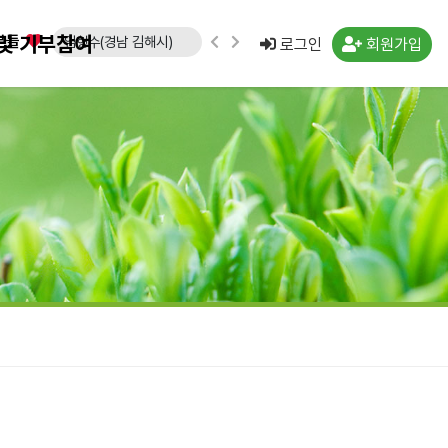
및 기부참여
분들
임형수(경남 김해시)
로그인
회원가입
문승영(강원 속초시)
김도영(경북 포항시)
노창래(경기 화성시)
김수연(경기 수원시)
강운규(경기 수원시)
신선일(경기 수원시)
임종국(경기 화성시)
류민우(경남 양산시)
박경희