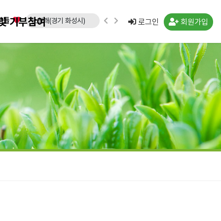
및 기부참여
분들
김수연(경기 수원시)
로그인
회원가입
강운규(경기 수원시)
신선일(경기 수원시)
임종국(경기 화성시)
류민우(경남 양산시)
박경희
임형수(경남 김해시)
문승영(강원 속초시)
김도영(경북 포항시)
노창래(경기 화성시)