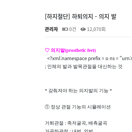
[하지절단] 하퇴의지 - 의지 발
관리자
0건
12,070회
♡ 의지발(prosthetic feet)
<?xml:namespace prefix = o ns = "urn:s
; 인체의 발과 발목관절을 대신하는 것
* 갖춰져야 하는 의지발의 기능 *
① 정상 관절 기능의 시뮬레이션
거퇴관절 : 족저굴곡, 배측굴곡
거골하관절 : 내번, 외번