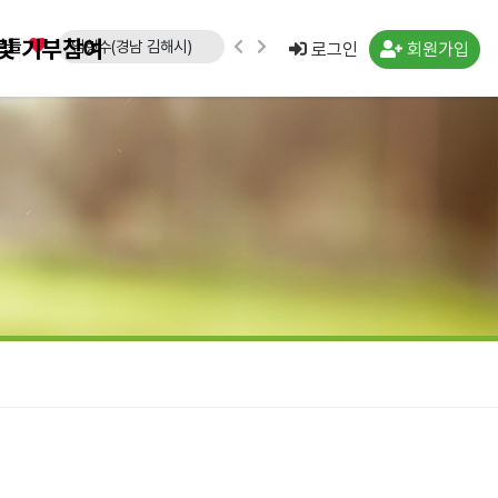
임형수(경남 김해시)
및 기부참여
분들
로그인
회원가입
문승영(강원 속초시)
김도영(경북 포항시)
노창래(경기 화성시)
김수연(경기 수원시)
강운규(경기 수원시)
신선일(경기 수원시)
임종국(경기 화성시)
류민우(경남 양산시)
박경희