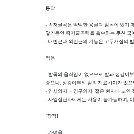
동작
- 족저굴곡은 딱딱한 용골과 발목이 있기
닿기동안 족저굴곡력을 흡수하는 쿠션 굽에
- 내번근과 외번근의 기능은 고무재질의 
적용
- 발목의 움직임이 없으므로 발과 정강이부
좋으나, 정강이부와 발의 재료차이가 있으
- 임시의지나 영구의지, 젊은 환자나 노인
- 사임절단자에게는 사용이 불가능하며, 
[장점]
- 가벼움