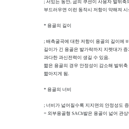
; 서있는 동안, 굽의 쿠션이 사용자 발뒤축
부드러우면 이런 동작시 저항이 약해져 
* 용골의 길이
; 배측굴곡에 대한 저항이 용골의 길이에 
길이가 긴 용골은 발가락까지 지렛대가 
과다한 과신전력이 생길 수 있음.
짧은 용골의 경우 안정성이 감소해 발뒤축
짧아지게 됨.
* 용골의 너비
; 너비가 넓어질수록 지지면의 안정성도 
= 외부용골형 SACh발은 용골이 넓어 관