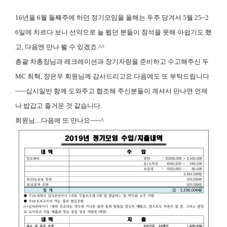
16
년을
6
월 둘째주에 하던 정기모임을 올해는 두주 당겨서
5
월
25~2
6
일에 치르다 보니 선약으로 늘 뵙던 분들이 참석을 못해 아쉽기도 했
고
,
다음엔 만나 뵐 수 있겠죠
.^^
총괄 차총장님과 레크레이션과 장기자랑을 준비하고 수고해주신 두
MC
최혁, 장은우 회원님께 감사드리고요
.
다음에도 또 부탁드립니다
~~~
십시일반 함께 도와주고 협조해 주신분들이 계셔서 만나면 언제
나 밥갑고 즐거운 것 같습니다
.
회원님....다음에 또 만나요
~~~^