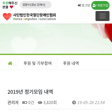
후원
해주신
임형수(경남 김해시)
로그인
회원가입
분들
문승영(강원 속초시)
김도영(경북 포항시)
노창래(경기 화성시)
김수연(경기 수원시)
강운규(경기 수원시)
신선일(경기 수원시)
임종국(경기 화성시)
후원 및 기부참여
후원 내역
류민우(경남 양산시)
박경희
2019년 정기모임 내역
관리자
0건
3,820회
19-05-26 21:54