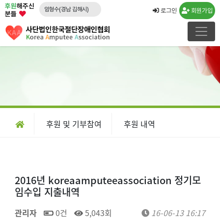
후원
해주신
임형수(경남 김해시)
로그인
회원가입
분들
문승영(강원 속초시)
김도영(경북 포항시)
노창래(경기 화성시)
김수연(경기 수원시)
강운규(경기 수원시)
신선일(경기 수원시)
임종국(경기 화성시)
후원 및 기부참여
후원 내역
류민우(경남 양산시)
박경희
2016년 koreaamputeeassociation 정기모
임수입 지출내역
관리자
0건
5,043회
16-06-13 16:17