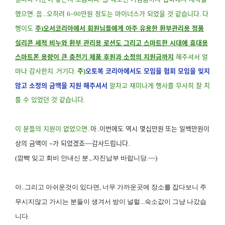
했으면
음
오히려
만원 정도는 마이너스가 되었을 것 같습니다
다
.
...
6~90
.
행이도
주
오서코리아에서 회원님들에게 아주 유용한 환부관리용 정품
)
실리콘 세척 비누와 환부 관리용 로션도 그리고 스마트한 시대에 휴대용
스마트폰 용량이 큰 충전기 제품 후원과 소정의 지원금까지
해주셔서 얼
마나 감사한지
거기다
주
오토복 코리아에서도 모임을 협회 모임을 잊지
.
.
)
않고 소정의 금액을 지원 해주셔서
알차고 재미나게 행사를 무사히 잘 치
룰 수 있었던 것 같습니다
.
이 분들의 지원이 없었으면
아
이번에도 역시 몇십만원
또는 일백만원이
..
..
상의 금액이
–
가 되었겠죠
감사드립니다
~~
.
(깜빡 잊고 회비 안내신 분.,.자진납부 바랍니당.~~)
아..그리고 아쉬운것이 있다면, 너무 가까운곳에 장소를 잡다보니 주
무시지않고 가시는 분들이 생겨서 방이 널럴...숙소값이 그냥 나갔습
니다.