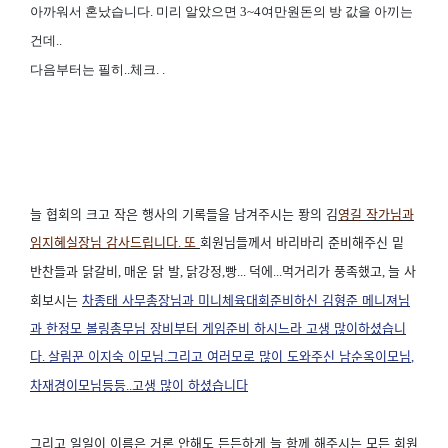
아까워서 혼났습니다. 미리 알았으면 3~4여만원돈의 방 값을 아끼는
건데..
다음부터는 필히..체크. .
늘 협회의 크고 작은 행사의 기록들을 남겨주시는 퐝의 김
영길 작가님과
임지혜실장님 감사드립니다
또
회원님들께서 바리바리 준비해주신 밑
.
반찬들과 닭갈비
매운 닭 발
닭강정
빵
덕에
먹거리가 풍족했고
늘 사
,
,
,
...
...
,
회보시는
차종태 사무총장님과 미니체육대회준비하신 김형준 메니져님
과 한정모 볼링총무님 장비부터 게임준비 하시느라 고생 많이하셨습니
다
살림꾼 이지숙 이모님
그리고 여러모로 많이 도와주신 남순옥이모님
.
.
,
차재경이모님등등
고생 많이 하셨습니다
..
그리고 일일이 이름은 거론 안해도 든든하게 늘 함께 해주시는 모든 회원