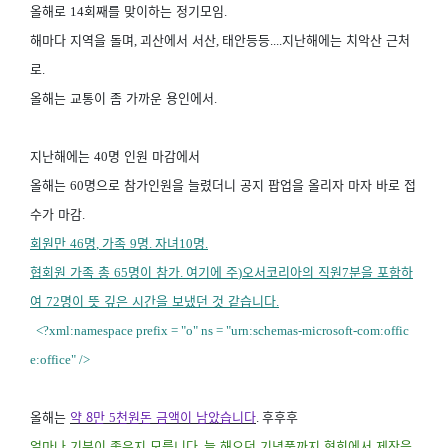
올해로
회째를 맞이하는 정기모임
14
.
해마다 지역을 돌며
괴산에서 서산
태안등등
지난해에는 치악산 근처
,
,
....
로
.
올해는 교통이 좀 가까운 용인에서
.
지난해에는
명 인원 마감에서
40
올해는
명으로 참가인원을 늘렸더니 공지 팝업을 올리자 마자 바로 접
60
수가 마감
.
회원만
명
가족
명
자녀
명
46
,
9
.
10
.
협회원 가족 총
명이 참가
여기에 주
오서코리아의 직원
분을 포함하
65
.
)
7
여
명이 뜻 깊은 시간을 보냈던 것 같습니다
72
.
<?xml:namespace prefix = "o" ns = "urn:schemas-microsoft-com:offic
e:office" />
올해는
약 8
만
천원돈 금액이 남았습니다
후후후
5
.
얼마나 기분이 좋은지 모릅니다
늘 해오던 기념품까지 협회에서 제작을
.