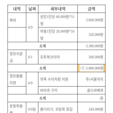
내역
날짜
세부내역
금액
성인
인당
원
1
60,000
*51
원
회비
3,060,000
명
6/9
아동
인당
원
1
20,000
*16
원
320,000
명
소계
원
3,380,000
정모지원
오토복코리아
원
6/1
500,000
금
소계
˙①
원
3,880,000
정모물품
의족 수리차량 지원
주
서울의지
)
지원
6/9
바비큐 구이
골드바베큐
소계
원
-
운동회용
일
줄다리기
코팅목 장갑
원
6/9
,
249,000
품